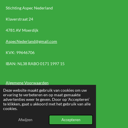
Stichting Aspec Nederland
Klaverstraat 24
4781 AV Moerdijk
AspecNederland@gmail.com
KVK: 99646706
IBAN:
NL38 RABO 0171 1997 15
Algemene Voorwaarden
Deze website maakt gebruik van cookies om uw
Privacyverklaring
ervaring te verbeteren en op maat gemaakte
advertenties weer te geven. Door op ‘Accepteren’
te klikken, gaat u akkoord met het gebruik van alle
cookies.
Nieuwbrief
Afwijzen
Accepteren