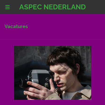
ASPEC NEDERLAND
Ga
direct
naar
de
Vacatures
hoofdinhoud