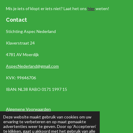
Mis je iets of klopt er iets niet? Laat het ons
hier
weten!
Contact
Stichting Aspec Nederland
Klaverstraat 24
4781 AV Moerdijk
AspecNederland@gmail.com
KVK: 99646706
IBAN:
NL38 RABO 0171 1997 15
Algemene Voorwaarden
Deze website maakt gebruik van cookies om uw
Privacyverklaring
ervaring te verbeteren en op maat gemaakte
advertenties weer te geven. Door op ‘Accepteren’
te klikken, gaat u akkoord met het gebruik van alle