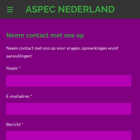
ASPEC NEDERLAND
Ga
direct
naar
de
Neem contact met ons op
hoofdinhoud
Neem contact met ons op voor vragen, opmerkingen en/of
aanvullingen!
Naam *
E-mailadres *
Bericht *