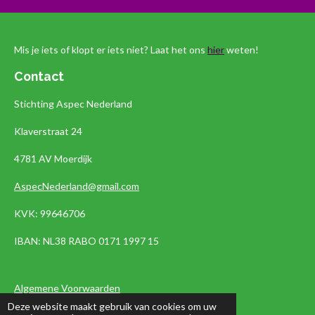
Mis je iets of klopt er iets niet? Laat het ons
hier
weten!
Contact
Stichting Aspec Nederland
Klaverstraat 24
4781 AV Moerdijk
AspecNederland@gmail.com
KVK: 99646706
IBAN:
NL38 RABO 0171 1997 15
Algemene Voorwaarden
Deze website maakt gebruik van cookies om uw