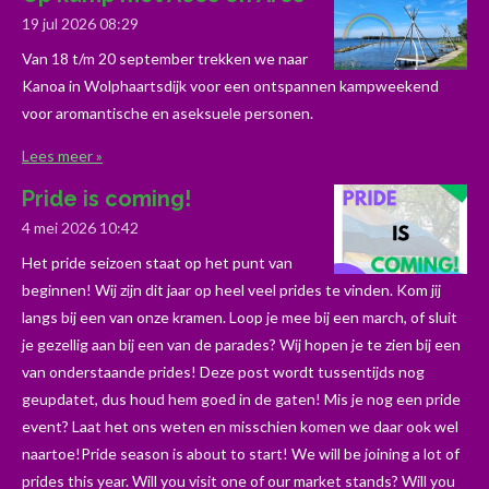
19 jul 2026
08:29
Van 18 t/m 20 september trekken we naar
Kanoa in Wolphaartsdijk voor een ontspannen kampweekend
voor aromantische en aseksuele personen.
Lees meer »
Pride is coming!
4 mei 2026
10:42
Het pride seizoen staat op het punt van
beginnen! Wij zijn dit jaar op heel veel prides te vinden. Kom jij
langs bij een van onze kramen. Loop je mee bij een march, of sluit
je gezellig aan bij een van de parades? Wij hopen je te zien bij een
van onderstaande prides! Deze post wordt tussentijds nog
geupdatet, dus houd hem goed in de gaten! Mis je nog een pride
event? Laat het ons weten en misschien komen we daar ook wel
naartoe!Pride season is about to start! We will be joining a lot of
prides this year. Will you visit one of our market stands? Will you