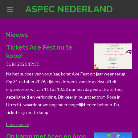
ASPEC NEDERLAND
Ga
direct
naar
de
Nieuws
hoofdinhoud
Tickets Ace Fest nu te
koop!
31 jul 2026
19:30
Na het succes van vorig jaar, komt Ace Fest dit jaar weer terug!
Op 31 oktober 2026, tijdens de week van de aseksualiteit
organiseren wij van 11 tot 18:30 uur een dag vol activiteiten,
gezelligheid en verbinding. Dit keer in buurtcentrum Rosa in
Utrecht, waardoor we nog meer mogelijkheden hebben. En
tickets zijn nu te koop!
Lees meer »
Op kamp met Aces en Aros